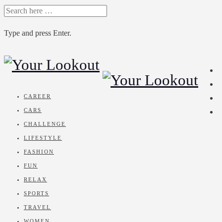
SEARCH
FOR:
Type and press Enter.
Skip
to
content
CAREER
CARS
CHALLENGE
LIFESTYLE
FASHION
FUN
RELAX
SPORTS
TRAVEL
WOMEN