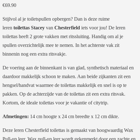
€
69.90
Stijlvol al je toiletspullen opbergen? Dan is deze ruime
leren
toilettas Stacey
van
Chesterfield
iets voor jou! De leren
toilettas heeft 2 grote vakken met ritssluiting. Handig om al je
spullen overzichtelijk mee te nemen. In het achterste vak zit
binnenin nog een extra ritsvakje.
De voering aan de binnenkant is van glad, synthetisch materiaal en
daardoor makkelijk schoon te maken. Aan beide zijkanten zit een
hengsel/handvat waarmee de toilettas makkelijk en snel is op te
pakken. Op de achterzijde van de toilettas zit een extra ritsvak.
Kortom, de ideale toilettas voor je vakantie of citytrip.
Afmetingen:
14 cm hoogte x 24 cm breedte x 12 cm dikte.
Deze leren Chesterfield toilettas is gemaakt van hoogwaardig Wax
Pull-up leer. Wax pull-up leer wordt gekenmerkt door een zachte en