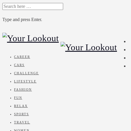
SEARCH
FOR:
Type and press Enter.
Skip
to
content
CAREER
CARS
CHALLENGE
LIFESTYLE
FASHION
FUN
RELAX
SPORTS
TRAVEL
WOMEN